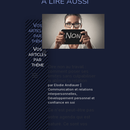
À LIRE AUSSI
Vos
articles
par
thème
Vos
articles
par
thème
Dire non au travail :
comment poser ses
limites sans culpabiliser
ni abîmer la relation
par
Elodie Andlauer
|
Communication et relations
interpersonnelles
,
Développement personnel et
confiance en soi
Ce n'est peut-être pas
votre agenda qui est
saturé. Ce sont vos