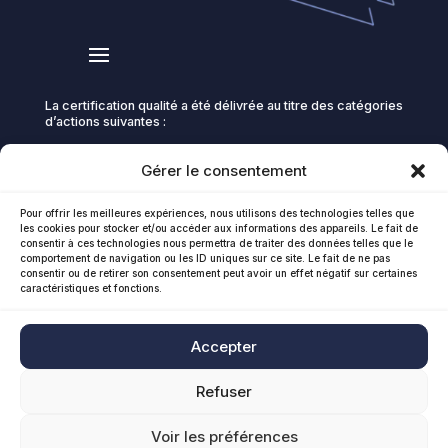
La certification qualité a été délivrée au titre des catégories
d’actions suivantes :
ACTIONS DE FORMATION
Gérer le consentement
BILANS DE COMPETENCES
Pour offrir les meilleures expériences, nous utilisons des technologies telles que
Pour toute question relative à l’accès et l'organisation de
les cookies pour stocker et/ou accéder aux informations des appareils. Le fait de
consentir à ces technologies nous permettra de traiter des données telles que le
nos formations, pour les personnes en situation de
comportement de navigation ou les ID uniques sur ce site. Le fait de ne pas
handicap, veuillez nous contacter.
consentir ou de retirer son consentement peut avoir un effet négatif sur certaines
caractéristiques et fonctions.
Par eMail :
contact@elodie-andlauer.com
Par téléphone :
0786174728
Accepter
Refuser
Voir les préférences
©Élodie Andlauer 2026 - Site internet par
V-