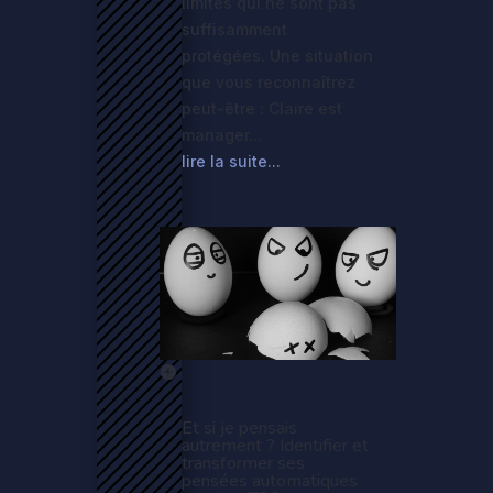
limites qui ne sont pas
suffisamment
protégées. Une situation
que vous reconnaîtrez
peut-être : Claire est
manager...
lire la suite...
Et si je pensais
autrement ? Identifier et
transformer ses
pensées automatiques