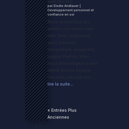
avec les TCC
par
Elodie Andlauer
|
Développement personnel et
confiance en soi
Nous avons tous ces
petites voix dans notre
tête. Elles surgissent
sans prévenir,
interprètent, exagèrent,
jugent. Parfois, elles
nous découragent avant
même d'avoir essayé.
Ces voix, ce sont nos...
lire la suite...
« Entrées Plus
Anciennes