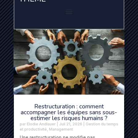
Restructuration : comment
accompagner les équipes sans sous-
estimer les risques humains ?
par
Elodie Andlauer
|
Juil 21, 2026
|
Gestion du temps
et productivité
,
Management
Une restructuration ne modifie pas