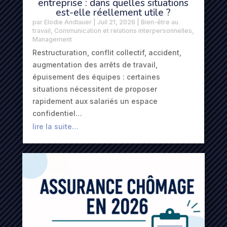
entreprise : dans quelles situations
est-elle réellement utile ?
par
Elodie Andlauer
|
Juil 21, 2026
|
Bien-être au
travail
,
Communication et relations interpersonnelles
,
Management
Restructuration, conflit collectif, accident,
augmentation des arrêts de travail,
épuisement des équipes : certaines
situations nécessitent de proposer
rapidement aux salariés un espace
confidentiel…
lire la suite…