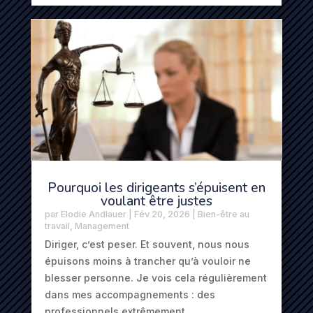
Pourquoi les dirigeants s’épuisent en
voulant être justes
par
Elodie Andlauer
|
Fév 20, 2026
|
Bien-être au
travail
,
Management
Diriger, c’est peser. Et souvent, nous nous
épuisons moins à trancher qu’à vouloir ne
blesser personne. Je vois cela régulièrement
dans mes accompagnements : des
professionnels extrêmement…