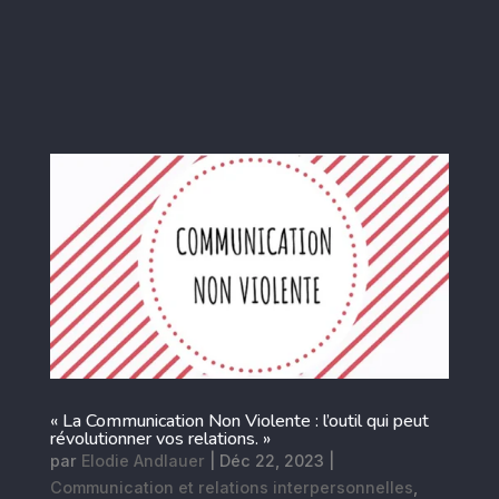
« La Communication Non Violente : l’outil qui peut
révolutionner vos relations. »
par
Elodie Andlauer
|
Déc 22, 2023
|
Communication et relations interpersonnelles
,