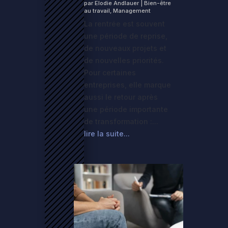
par
Elodie Andlauer
|
Bien-être
au travail
,
Management
La rentrée est souvent
une période de reprise,
de nouveaux projets et
de nouvelles priorités.
Pour certaines
entreprises, elle marque
aussi le retour après
une période importante
de transformation :...
lire la suite...