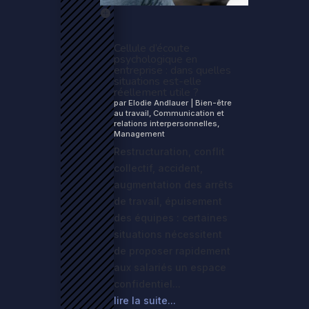
Cellule d’écoute
psychologique en
entreprise : dans quelles
situations est-elle
réellement utile ?
par
Elodie Andlauer
|
Bien-être
au travail
,
Communication et
relations interpersonnelles
,
Management
Restructuration, conflit
collectif, accident,
augmentation des arrêts
de travail, épuisement
des équipes : certaines
situations nécessitent
de proposer rapidement
aux salariés un espace
confidentiel...
lire la suite...