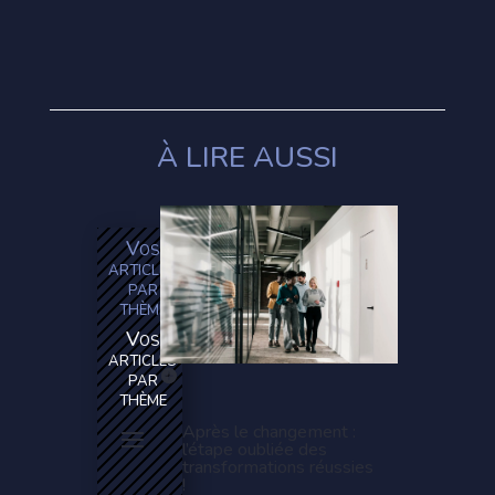
À LIRE AUSSI
Vos
articles
par
thème
Vos
articles
par
thème
Après le changement :
l’étape oubliée des
transformations réussies
!