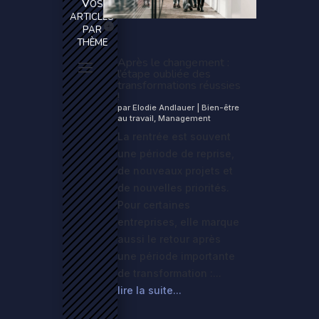
Vos
articles
par
thème
Après le changement :
l’étape oubliée des
transformations réussies
!
par
Elodie Andlauer
|
Bien-être
au travail
,
Management
La rentrée est souvent
une période de reprise,
de nouveaux projets et
de nouvelles priorités.
Pour certaines
entreprises, elle marque
aussi le retour après
une période importante
de transformation :...
lire la suite...