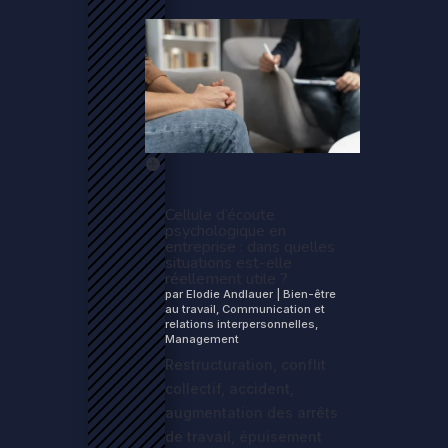
Cellule d’écoute
psychologique en
entreprise : dans quelles
situations est-elle
réellement utile ?
par
Elodie Andlauer
|
Bien-être
au travail
,
Communication et
relations interpersonnelles
,
Management
Restructuration, conflit
collectif, accident,
augmentation des arrêts
de travail, épuisement